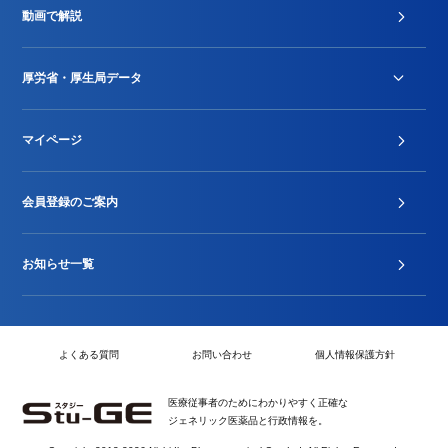
動画で解説
DPC/PDPS関連
Stu-GEレポート
厚労省・厚生局データ
ジェネリック
DPCデータ
マイページ
その他行政情報等
厚生局開示資料
2024年度新設項目届出状況
会員登録のご案内
お知らせ一覧
よくある質問
お問い合わせ
個人情報保護方針
医療従事者のためにわかりやすく正確な
ジェネリック医薬品と行政情報を。