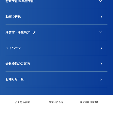
行政情報/医薬品情報
診療報酬改定薬価改正
動画で解説
DPC/PDPS関連
Stu-GEレポート
厚労省・厚生局データ
ジェネリック
DPCデータ
マイページ
その他行政情報等
厚生局開示資料
2024年度新設項目届出状況
会員登録のご案内
お知らせ一覧
よくある質問
お問い合わせ
個人情報保護方針