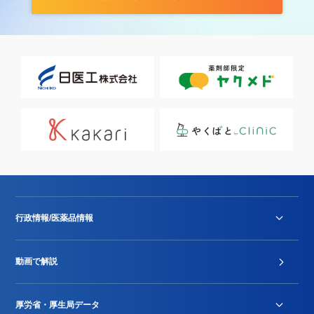
行政情報/医薬品情報
診療報酬改定薬価改正
動画で解説
DPC/PDPS関連
Stu-GEレポート
厚労省・厚生局データ