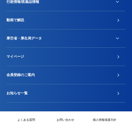
行政情報/医薬品情報
診療報酬改定薬価改正
動画で解説
DPC/PDPS関連
Stu-GEレポート
厚労省・厚生局データ
ジェネリック
DPCデータ
マイページ
その他行政情報等
厚生局開示資料
2024年度新設項目届出状況
会員登録のご案内
お知らせ一覧
よくある質問
お問い合わせ
個人情報保護方針