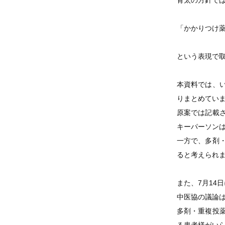
骨太の方針で
「かかりつけ
という表現で
本資料では、
りまとめてい
原案では記載
キーパーソン
一方で、多剤
ると考えられ
また、7月14
中医協の議論
多剤・重複投