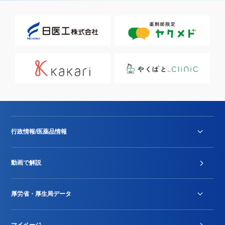
行政情報/医薬品情報
診療報酬改定薬価改正
動画で解説
DPC/PDPS関連
Stu-GEレポート
厚労省・厚生局データ
ジェネリック
DPCデータ