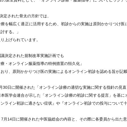
21の派生資料として、「オンライン診療・服薬指導」についてピックア
議決定された骨太の方針では、
診療を幅広く適正に活用するため、初診からの実施は原則かかりつけ医
検討する。」
取り上げられています。
閣議決定された規制改革実施計画でも
診療・オンライン服薬指導の特例措置の恒久化」
ており、原則かかりつけ医の実施によるオンライン初診を認める旨が記
6月30日に開催された「オンライン診療の適切な実施に関する指針の見
日本医学会連合が示した「オンライン診療の初診に関する提言」を基に
オンライン初診に適さない症状』や『オンライン初診での投与について
、7月14日に開催された中医協総会の内容と、その際に各委員から出た