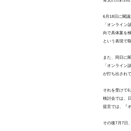
骨太の方針20
6月18日に閣
「オンライン
向で具体案を
という表現で
また、同日に
「オンライン
が打ち出され
それを受けて
検討会では、
提言では、『
その後7月7日