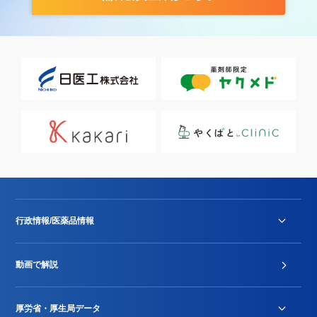
行政情報/医薬品情報
診療報酬改定薬価改正
動画で解説
DPC/PDPS関連
Stu-GEレポート
厚労省・厚生局データ