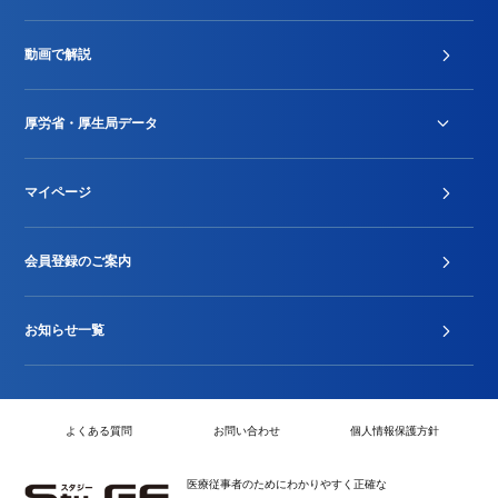
診療報酬改定薬価改正
動画で解説
DPC/PDPS関連
Stu-GEレポート
厚労省・厚生局データ
ジェネリック
DPCデータ
マイページ
その他行政情報等
厚生局開示資料
2024年度新設項目届出状況
会員登録のご案内
お知らせ一覧
よくある質問
お問い合わせ
個人情報保護方針
医療従事者のためにわかりやすく正確な