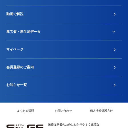
診療報酬改定薬価改正
動画で解説
DPC/PDPS関連
Stu-GEレポート
厚労省・厚生局データ
ジェネリック
DPCデータ
マイページ
その他行政情報等
厚生局開示資料
2024年度新設項目届出状況
会員登録のご案内
お知らせ一覧
よくある質問
お問い合わせ
個人情報保護方針
医療従事者のためにわかりやすく正確な