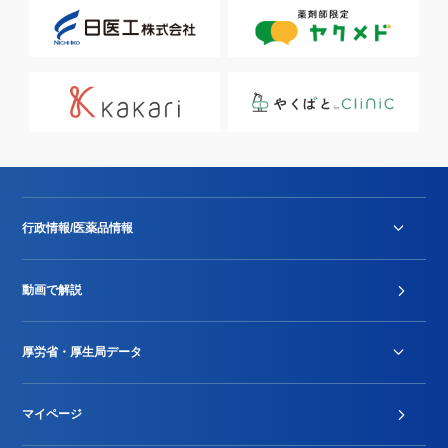
行政情報/医薬品情報
診療報酬改定薬価改正
動画で解説
DPC/PDPS関連
Stu-GEレポート
厚労省・厚生局データ
ジェネリック
DPCデータ
マイページ
その他行政情報等
厚生局開示資料