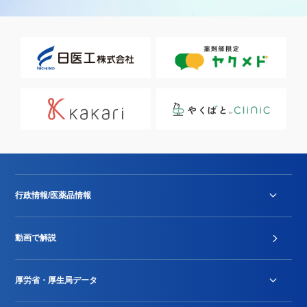
行政情報/医薬品情報
診療報酬改定薬価改正
動画で解説
DPC/PDPS関連
Stu-GEレポート
厚労省・厚生局データ