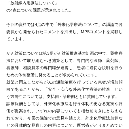
「放射線内用療法について」
の4点について課題が示されました。
今回の資料では4点の中で「外来化学療法について」の議論で各
委員から発せられたコメントを抽出し、MPSコメントを掲載し
ています。
がん対策については第3期がん対策推進基本計画の中で、薬物療
法において取り組むべき施策として、専門的な医師、薬剤師、
看護師、相談員等の専門職が連携し、患者に適切な説明を行う
ための体制整備に努めることが求められています。
就業と両立しながらがんの通院治療を行っている患者が増加傾
向であることから、「安全・安心な外来化学療法の推進」とい
う方向性については、支払側・診療側ともに賛同しています。
診療報酬としては、外来化学療法を行う体制の更なる充実や評
価が提案され、いずれの内容についても概ね前向きにとらえら
れており、今回の議論での意見を踏まえ、外来化学療法加算な
どの具体的な見直しの内容について、厚労省がとりまとめてい