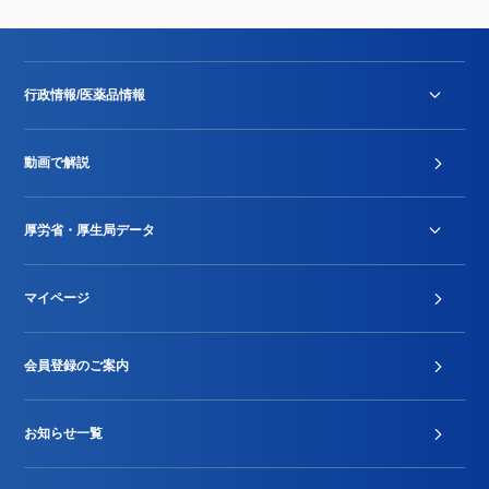
行政情報/医薬品情報
診療報酬改定薬価改正
動画で解説
DPC/PDPS関連
Stu-GEレポート
厚労省・厚生局データ
ジェネリック
DPCデータ
マイページ
その他行政情報等
厚生局開示資料
2024年度新設項目届出状況
会員登録のご案内
お知らせ一覧