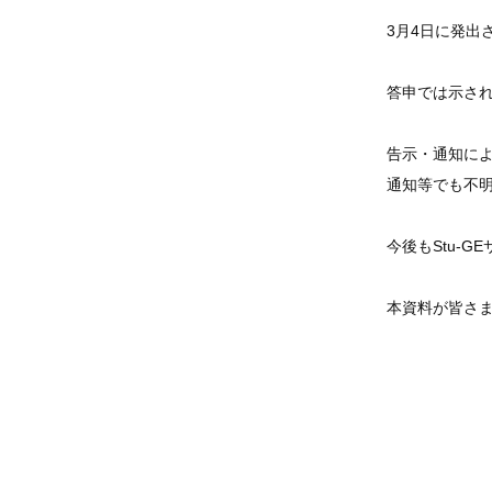
3月4日に発
答申では示さ
告示・通知に
通知等でも不
今後もStu-
本資料が皆さ