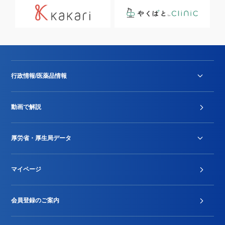
行政情報/医薬品情報
診療報酬改定薬価改正
動画で解説
DPC/PDPS関連
Stu-GEレポート
厚労省・厚生局データ
ジェネリック
DPCデータ
マイページ
その他行政情報等
厚生局開示資料
2024年度新設項目届出状況
会員登録のご案内