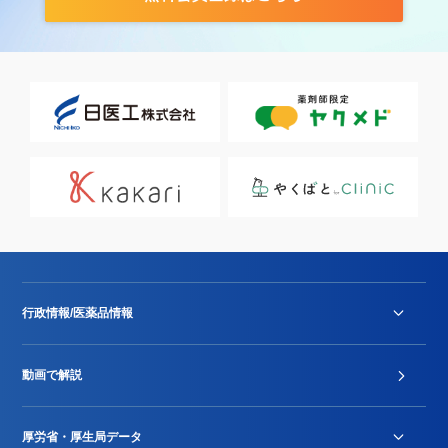
行政情報/医薬品情報
診療報酬改定薬価改正
動画で解説
DPC/PDPS関連
Stu-GEレポート
厚労省・厚生局データ