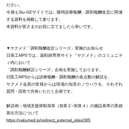
ださい。
今後もStu-GEサイトでは、随時診療報酬・調剤報酬改定に関連
する資料を掲載して参ります。
本資料が皆さまのお役に立てましたら幸いです。
▼ヤクメド「調剤報酬改定シリーズ」実施のお知らせ
日医工MPSでは、薬剤師専用サイト『ヤクメド』のコミュニテ
ィ内において
「調剤報酬解説シリーズ」企画を実施しております。
日医工MPSからは診療報酬・調剤報酬の各点数の解説を、
ヤクメド会員の皆様からは現場の知見やノウハウを、それぞれ
質問・回答で共有いただく企画です。
解説例：地域支援体制加算（加算２~加算４）の施設基準の実績
算出方法について
https://yakumed.jp/redirect_external_sites/385