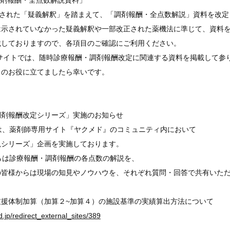
「調剤報酬・全点数解説資料」
出された「疑義解釈」を踏まえて、「調剤報酬・全点数解説」資料を改定
は示されていなかった疑義解釈や一部改正された薬機法に準じて、資料
載しておりますので、各項目のご確認にご利用ください。
GEサイトでは、随時診療報酬・調剤報酬改定に関連する資料を掲載して参
まのお役に立てましたら幸いです。
調剤報酬改定シリーズ」実施のお知らせ
は、薬剤師専用サイト『ヤクメド』のコミュニティ内において
説シリーズ」企画を実施しております。
らは診療報酬・調剤報酬の各点数の解説を、
の皆様からは現場の知見やノウハウを、それぞれ質問・回答で共有いた
支援体制加算（加算２~加算４）の施設基準の実績算出方法について
.jp/redirect_external_sites/389