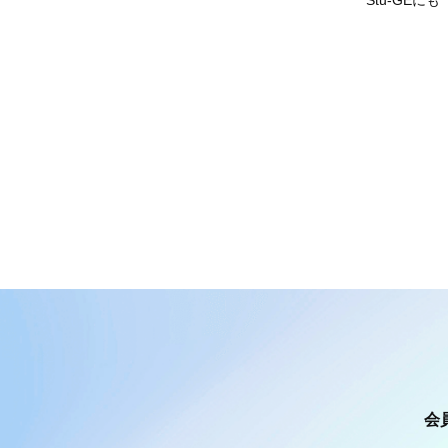
Stu-GEに
会