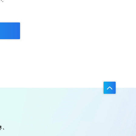
い。
き、