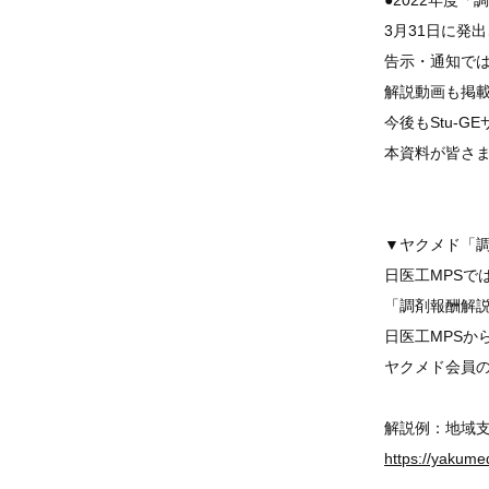
●2022年度
3月31日に発
告示・通知で
解説動画も掲
今後もStu-
本資料が皆さ
▼ヤクメド「
日医工MPSで
「調剤報酬解
日医工MPSか
ヤクメド会員
解説例：地域
https://yakumed