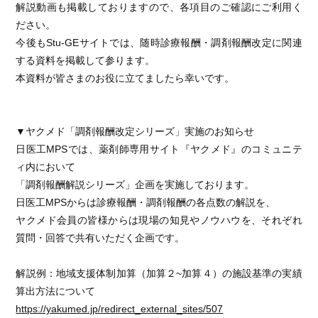
解説動画も掲載しておりますので、各項目のご確認にご利用く
ださい。
今後もStu-GEサイトでは、随時診療報酬・調剤報酬改定に関連
する資料を掲載して参ります。
本資料が皆さまのお役に立てましたら幸いです。
▼ヤクメド「調剤報酬改定シリーズ」実施のお知らせ
日医工MPSでは、薬剤師専用サイト『ヤクメド』のコミュニテ
ィ内において
「調剤報酬解説シリーズ」企画を実施しております。
日医工MPSからは診療報酬・調剤報酬の各点数の解説を、
ヤクメド会員の皆様からは現場の知見やノウハウを、それぞれ
質問・回答で共有いただく企画です。
解説例：地域支援体制加算（加算２~加算４）の施設基準の実績
算出方法について
https://yakumed.jp/redirect_external_sites/507