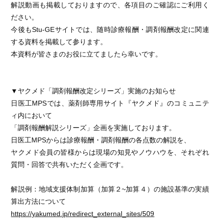
解説動画も掲載しておりますので、各項目のご確認にご利用く
ださい。
今後もStu-GEサイトでは、随時診療報酬・調剤報酬改定に関連
する資料を掲載して参ります。
本資料が皆さまのお役に立てましたら幸いです。
▼ヤクメド「調剤報酬改定シリーズ」実施のお知らせ
日医工MPSでは、薬剤師専用サイト『ヤクメド』のコミュニテ
ィ内において
「調剤報酬解説シリーズ」企画を実施しております。
日医工MPSからは診療報酬・調剤報酬の各点数の解説を、
ヤクメド会員の皆様からは現場の知見やノウハウを、それぞれ
質問・回答で共有いただく企画です。
解説例：地域支援体制加算（加算２~加算４）の施設基準の実績
算出方法について
https://yakumed.jp/redirect_external_sites/509