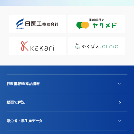
行政情報/医薬品情報
診療報酬改定薬価改正
動画で解説
DPC/PDPS関連
Stu-GEレポート
厚労省・厚生局データ
ジェネリック
DPCデータ