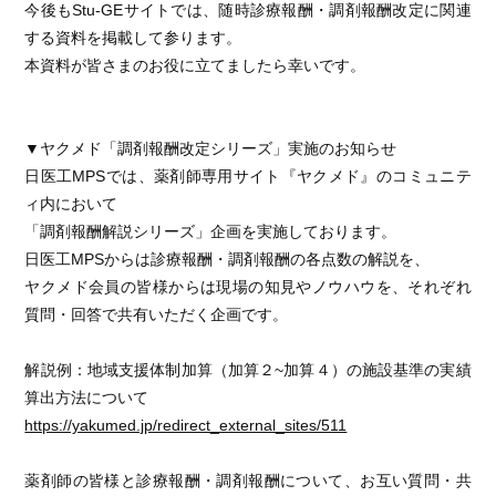
今後もStu-GEサイトでは、随時診療報酬・調剤報酬改定に関連
する資料を掲載して参ります。
本資料が皆さまのお役に立てましたら幸いです。
▼ヤクメド「調剤報酬改定シリーズ」実施のお知らせ
日医工MPSでは、薬剤師専用サイト『ヤクメド』のコミュニテ
ィ内において
「調剤報酬解説シリーズ」企画を実施しております。
日医工MPSからは診療報酬・調剤報酬の各点数の解説を、
ヤクメド会員の皆様からは現場の知見やノウハウを、それぞれ
質問・回答で共有いただく企画です。
解説例：地域支援体制加算（加算２~加算４）の施設基準の実績
算出方法について
https://yakumed.jp/redirect_external_sites/511
薬剤師の皆様と診療報酬・調剤報酬について、お互い質問・共