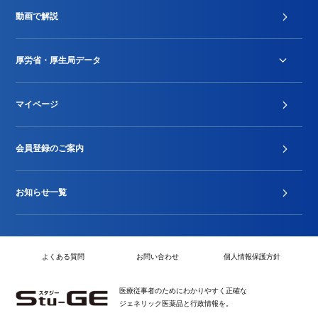
診療報酬改定薬価改正
動画で解説
DPC/PDPS関連
Stu-GEレポート
厚労省・厚生局データ
ジェネリック
DPCデータ
マイページ
その他行政情報等
厚生局開示資料
2024年度新設項目届出状況
会員登録のご案内
お知らせ一覧
よくある質問
お問い合わせ
個人情報保護方針
医療従事者のためにわかりやすく正確な
ジェネリック医薬品と行政情報を。