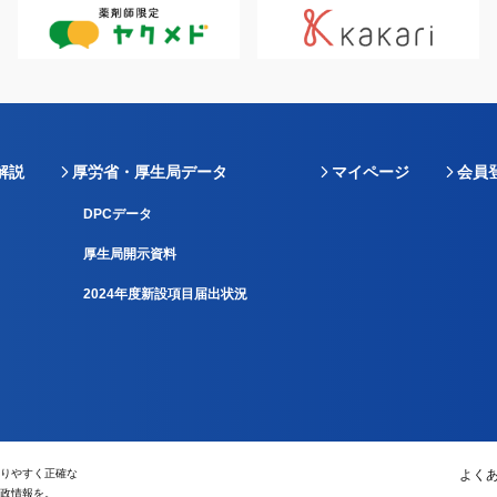
解説
厚労省・厚生局データ
マイページ
会員
DPCデータ
厚生局開示資料
2024年度新設項目届出状況
りやすく正確な
よく
政情報を。