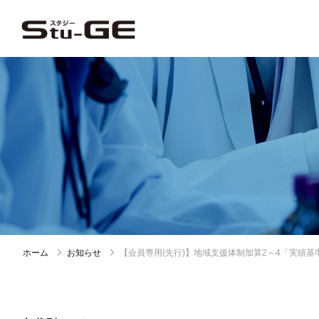
ホーム
お知らせ
【会員専用(先行)】地域支援体制加算2～4「実績基