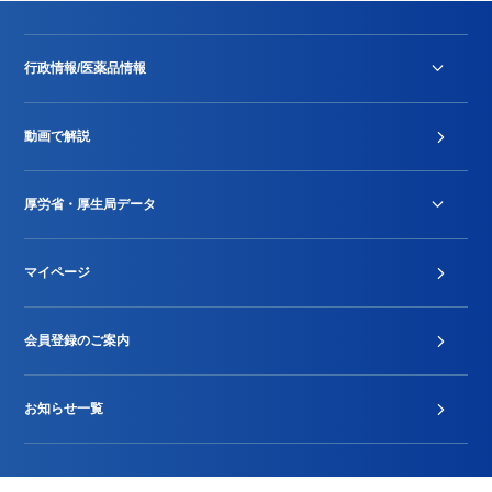
行政情報/医薬品情報
診療報酬改定薬価改正
動画で解説
DPC/PDPS関連
Stu-GEレポート
厚労省・厚生局データ
ジェネリック
DPCデータ
マイページ
その他行政情報等
厚生局開示資料
2024年度新設項目届出状況
会員登録のご案内
お知らせ一覧