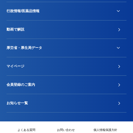
行政情報/医薬品情報
診療報酬改定薬価改正
動画で解説
DPC/PDPS関連
Stu-GEレポート
厚労省・厚生局データ
ジェネリック
DPCデータ
マイページ
その他行政情報等
厚生局開示資料
2024年度新設項目届出状況
会員登録のご案内
お知らせ一覧
よくある質問
お問い合わせ
個人情報保護方針