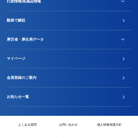
行政情報/医薬品情報
診療報酬改定薬価改正
動画で解説
DPC/PDPS関連
Stu-GEレポート
厚労省・厚生局データ
ジェネリック
DPCデータ
マイページ
その他行政情報等
厚生局開示資料
2024年度新設項目届出状況
会員登録のご案内
お知らせ一覧
よくある質問
お問い合わせ
個人情報保護方針