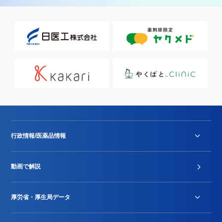
行政情報/医薬品情報
診療報酬改定薬価改正
動画で解説
DPC/PDPS関連
Stu-GEレポート
厚労省・厚生局データ
ジェネリック
DPCデータ