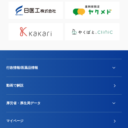
行政情報/医薬品情報
診療報酬改定薬価改正
動画で解説
DPC/PDPS関連
Stu-GEレポート
厚労省・厚生局データ
ジェネリック
DPCデータ
マイページ
その他行政情報等
厚生局開示資料