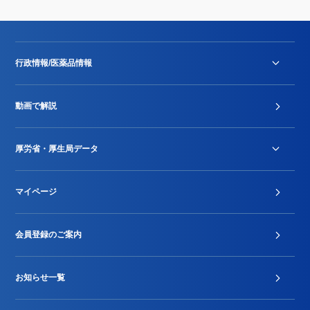
行政情報/医薬品情報
診療報酬改定薬価改正
動画で解説
DPC/PDPS関連
Stu-GEレポート
厚労省・厚生局データ
ジェネリック
DPCデータ
マイページ
その他行政情報等
厚生局開示資料
2024年度新設項目届出状況
会員登録のご案内
お知らせ一覧