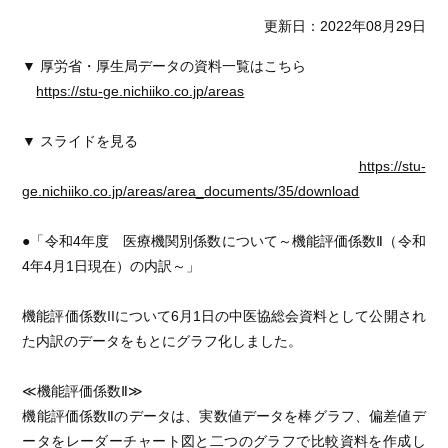
更新日：2022年08月29日
▼ 厚労省・厚生局データの資料一覧はこちら
https://stu-ge.nichiiko.co.jp/areas
▼ スライドを見る
https://stu-
ge.nichiiko.co.jp/areas/area_documents/35/download
●「令和4年度 医療機関別係数について～機能評価係数Ⅱ（令和
4年4月1日現在）の内訳～」
機能評価係数IIについて6月1日の中医協総会資料として公開され
た内訳のデータをもとにグラフ化しました。
≪機能評価係数Ⅱ≫
機能評価係数Ⅱのデータは、実数値データを棒グラフ、偏差値デ
ータをレーダーチャート図と二つのグラフで比較資料を作成し