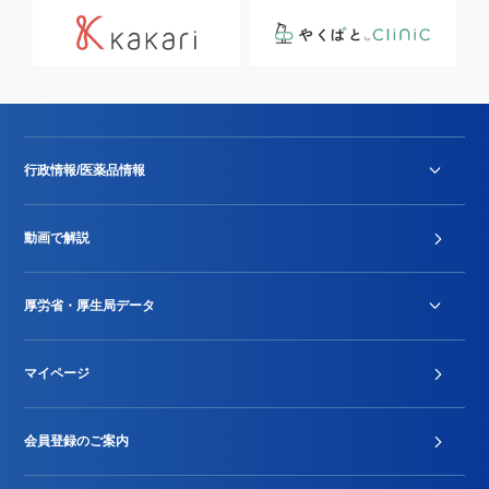
行政情報/医薬品情報
診療報酬改定薬価改正
動画で解説
DPC/PDPS関連
Stu-GEレポート
厚労省・厚生局データ
ジェネリック
DPCデータ
マイページ
その他行政情報等
厚生局開示資料
2024年度新設項目届出状況
会員登録のご案内