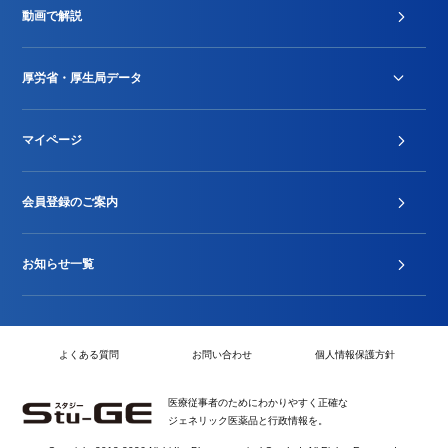
動画で解説
DPC/PDPS関連
Stu-GEレポート
厚労省・厚生局データ
ジェネリック
DPCデータ
マイページ
その他行政情報等
厚生局開示資料
2024年度新設項目届出状況
会員登録のご案内
お知らせ一覧
よくある質問
お問い合わせ
個人情報保護方針
医療従事者のためにわかりやすく正確な
ジェネリック医薬品と行政情報を。