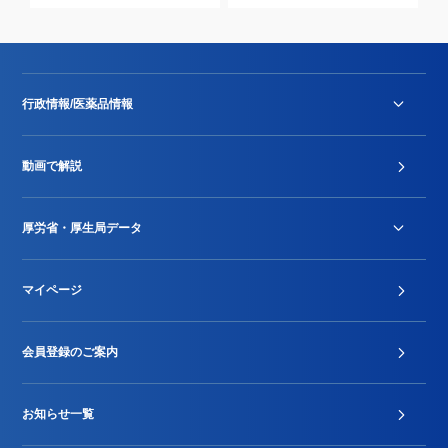
行政情報/医薬品情報
診療報酬改定薬価改正
動画で解説
DPC/PDPS関連
Stu-GEレポート
厚労省・厚生局データ
ジェネリック
DPCデータ
マイページ
その他行政情報等
厚生局開示資料
2024年度新設項目届出状況
会員登録のご案内
お知らせ一覧