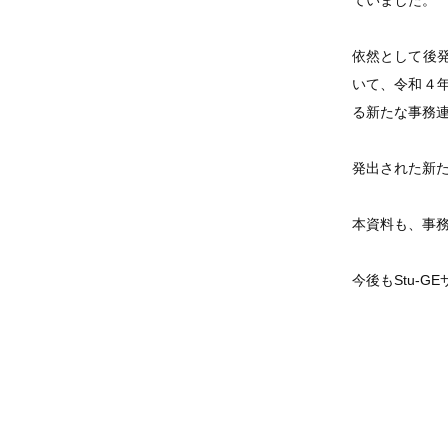
ていました。
依然として後
いて、令和４
る新たな事務
発出された新
本資料も、事
今後もStu-