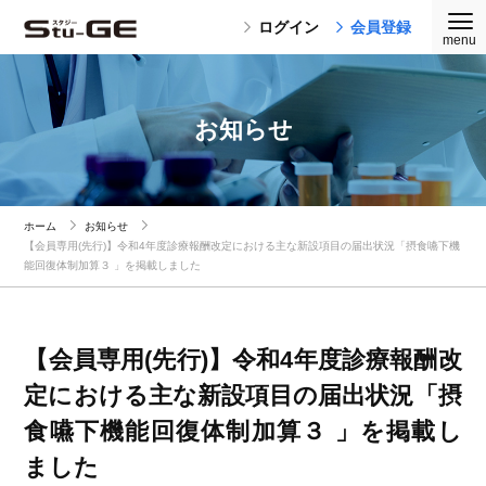
ログイン
会員登録
お知らせ
ホーム
お知らせ
【会員専用(先行)】令和4年度診療報酬改定における主な新設項目の届出状況「摂食嚥下機
能回復体制加算３ 」を掲載しました
【会員専用(先行)】令和4年度診療報酬改
定における主な新設項目の届出状況「摂
食嚥下機能回復体制加算３ 」を掲載し
ました