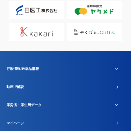
行政情報/医薬品情報
診療報酬改定薬価改正
動画で解説
DPC/PDPS関連
Stu-GEレポート
厚労省・厚生局データ
ジェネリック
DPCデータ
マイページ
その他行政情報等
厚生局開示資料