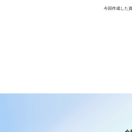
今回作成した
会