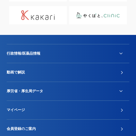
行政情報/医薬品情報
診療報酬改定薬価改正
動画で解説
DPC/PDPS関連
Stu-GEレポート
厚労省・厚生局データ
ジェネリック
DPCデータ
マイページ
その他行政情報等
厚生局開示資料
2024年度新設項目届出状況
会員登録のご案内