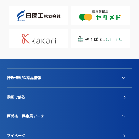
行政情報/医薬品情報
診療報酬改定薬価改正
動画で解説
DPC/PDPS関連
Stu-GEレポート
厚労省・厚生局データ
ジェネリック
DPCデータ
マイページ