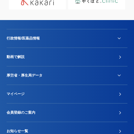
行政情報/医薬品情報
診療報酬改定薬価改正
動画で解説
DPC/PDPS関連
Stu-GEレポート
厚労省・厚生局データ
ジェネリック
DPCデータ
マイページ
その他行政情報等
厚生局開示資料
2024年度新設項目届出状況
会員登録のご案内
お知らせ一覧