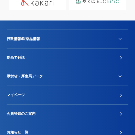
行政情報/医薬品情報
診療報酬改定薬価改正
動画で解説
DPC/PDPS関連
Stu-GEレポート
厚労省・厚生局データ
ジェネリック
DPCデータ
マイページ
その他行政情報等
厚生局開示資料
2024年度新設項目届出状況
会員登録のご案内
お知らせ一覧