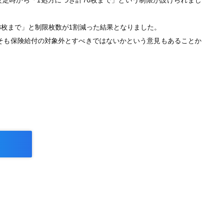
改定時から「1処方につき計70枚まで」という制限が設けられまし
63枚まで」と制限枚数が1割減った結果となりました。
そも保険給付の対象外とすべきではないかという意見もあることか