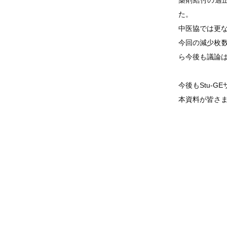
薬剤給付の適正
た。
中医協では更な
今回の減少枚
ら今後も議論
今後もStu-
本資料が皆さ