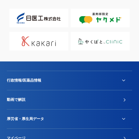
行政情報/医薬品情報
診療報酬改定薬価改正
動画で解説
DPC/PDPS関連
Stu-GEレポート
厚労省・厚生局データ
ジェネリック
DPCデータ
マイページ