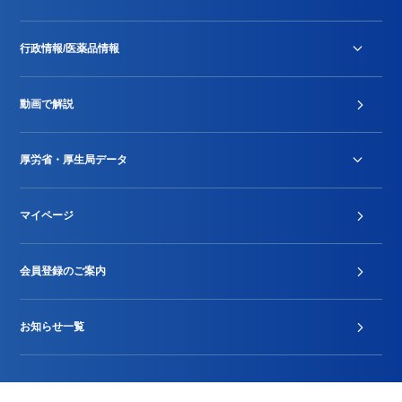
行政情報/医薬品情報
診療報酬改定薬価改正
動画で解説
DPC/PDPS関連
Stu-GEレポート
厚労省・厚生局データ
ジェネリック
DPCデータ
マイページ
その他行政情報等
厚生局開示資料
2024年度新設項目届出状況
会員登録のご案内
お知らせ一覧