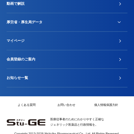
動画で解説
DPC/PDPS関連
Stu-GEレポート
厚労省・厚生局データ
ジェネリック
DPCデータ
マイページ
その他行政情報等
厚生局開示資料
2024年度新設項目届出状況
会員登録のご案内
お知らせ一覧
よくある質問
お問い合わせ
個人情報保護方針
医療従事者のためにわかりやすく正確な
ジェネリック医薬品と行政情報を。
Copyright 2013-2026 Nichi-Iko Pharmaceutical Co., Ltd. All Rights Reserved.