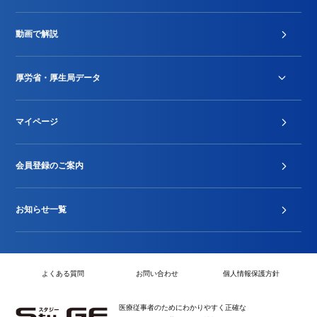
診療報酬改定薬価改正
動画で解説
DPC/PDPS関連
Stu-GEレポート
厚労省・厚生局データ
ジェネリック
DPCデータ
マイページ
その他行政情報等
厚生局開示資料
2024年度新設項目届出状況
会員登録のご案内
お知らせ一覧
よくある質問
お問い合わせ
個人情報保護方針
医療従事者のためにわかりやすく正確な