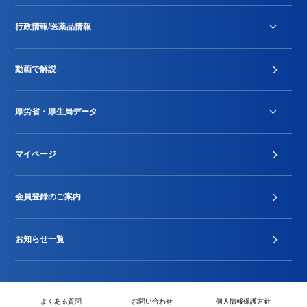
行政情報/医薬品情報
診療報酬改定薬価改正
動画で解説
DPC/PDPS関連
Stu-GEレポート
厚労省・厚生局データ
ジェネリック
DPCデータ
マイページ
その他行政情報等
厚生局開示資料
2024年度新設項目届出状況
会員登録のご案内
お知らせ一覧
よくある質問
お問い合わせ
個人情報保護方針