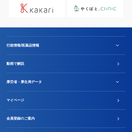
行政情報/医薬品情報
診療報酬改定薬価改正
動画で解説
DPC/PDPS関連
Stu-GEレポート
厚労省・厚生局データ
ジェネリック
DPCデータ
マイページ
その他行政情報等
厚生局開示資料
2024年度新設項目届出状況
会員登録のご案内