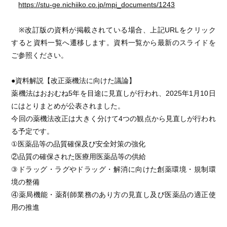
https://stu-ge.nichiiko.co.jp/mpi_documents/1243
※改訂版の資料が掲載されている場合、上記URLをクリック
すると資料一覧へ遷移します。資料一覧から最新のスライドを
ご参照ください。
●資料解説【改正薬機法に向けた議論】
薬機法はおおむね5年を目途に見直しが行われ、2025年1月10日
にはとりまとめが公表されました。
今回の薬機法改正は大きく分けて4つの観点から見直しが行われ
る予定です。
①医薬品等の品質確保及び安全対策の強化
②品質の確保された医療用医薬品等の供給
③ドラッグ・ラグやドラッグ・解消に向けた創薬環境・規制環
境の整備
④薬局機能・薬剤師業務のあり方の見直し及び医薬品の適正使
用の推進