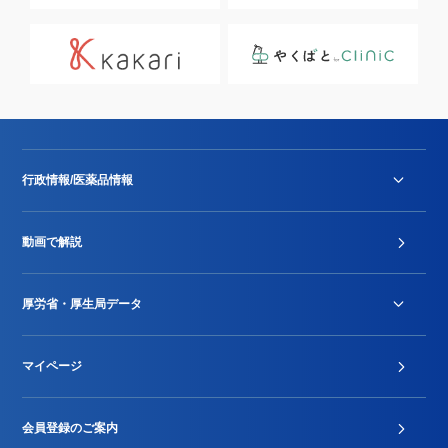
行政情報/医薬品情報
診療報酬改定薬価改正
動画で解説
DPC/PDPS関連
Stu-GEレポート
厚労省・厚生局データ
ジェネリック
DPCデータ
マイページ
その他行政情報等
厚生局開示資料
2024年度新設項目届出状況
会員登録のご案内