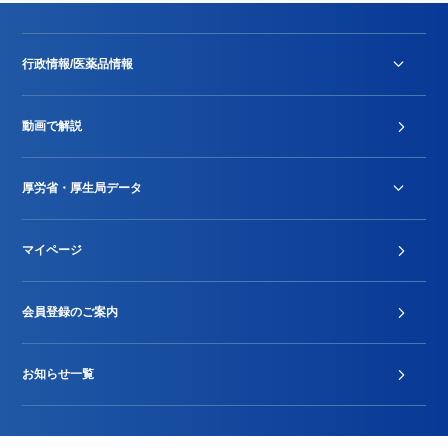
行政情報/医薬品情報
診療報酬改定薬価改正
動画で解説
DPC/PDPS関連
Stu-GEレポート
厚労省・厚生局データ
ジェネリック
DPCデータ
マイページ
その他行政情報等
厚生局開示資料
2024年度新設項目届出状況
会員登録のご案内
お知らせ一覧