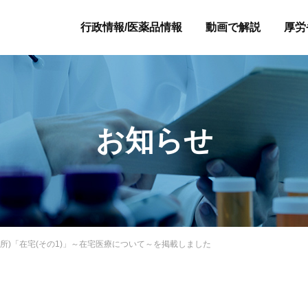
行政情報/医薬品情報
動画で解説
厚労
お知らせ
診療所)「在宅(その1)」～在宅医療について～を掲載しました