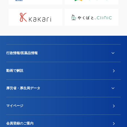
行政情報/医薬品情報
診療報酬改定薬価改正
動画で解説
DPC/PDPS関連
Stu-GEレポート
厚労省・厚生局データ
ジェネリック
DPCデータ
マイページ
その他行政情報等
厚生局開示資料
2024年度新設項目届出状況
会員登録のご案内